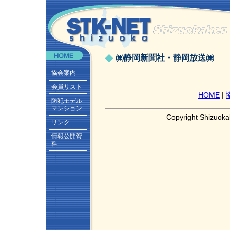
㈱静岡新聞社・静岡放送㈱
協会案内
会員リスト
HOME
|
防犯モデル
マンション
Copyright Shizuoka
リンク
情報公開資
料