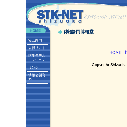
(株)静岡博報堂
協会案内
会員リスト
HOME
|
防犯モデル
マンション
Copyright Shizuoka
リンク
情報公開資
料