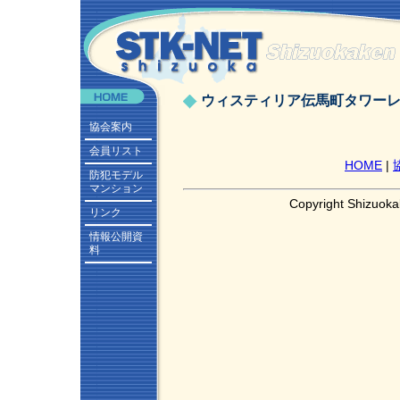
ウィスティリア伝馬町タワー
協会案内
会員リスト
HOME
|
防犯モデル
マンション
Copyright Shizuoka
リンク
情報公開資
料