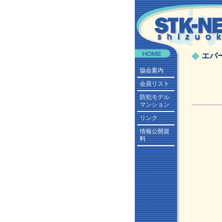
エバ
協会案内
会員リスト
防犯モデル
マンション
リンク
情報公開資
料