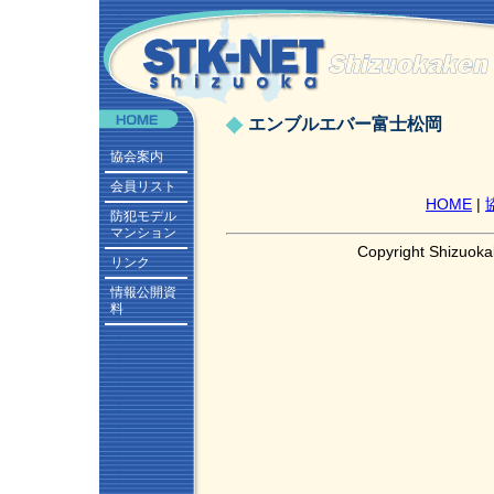
エンブルエバー富士松岡
協会案内
会員リスト
HOME
|
防犯モデル
マンション
Copyright Shizuoka
リンク
情報公開資
料