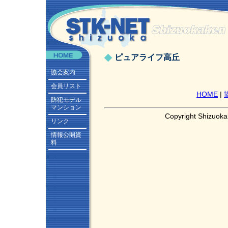
ピュアライフ高丘
協会案内
会員リスト
HOME
|
防犯モデル
マンション
Copyright Shizuoka
リンク
情報公開資
料