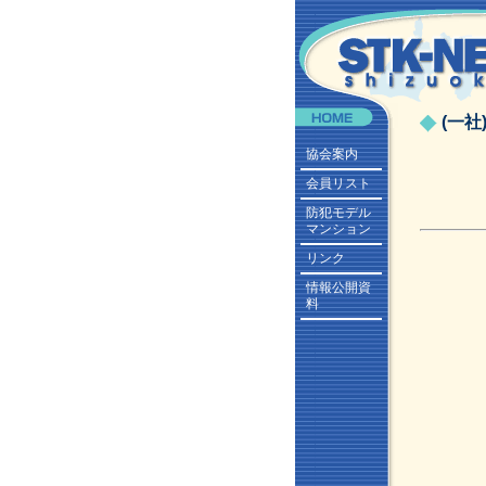
(一
協会案内
会員リスト
防犯モデル
マンション
リンク
情報公開資
料