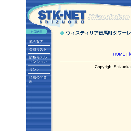
ウィスティリア伝馬町タワー
協会案内
会員リスト
HOME
|
防犯モデル
マンション
Copyright Shizuoka
リンク
情報公開資
料