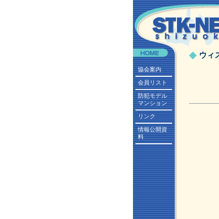
ウィ
協会案内
会員リスト
防犯モデル
マンション
リンク
情報公開資
料