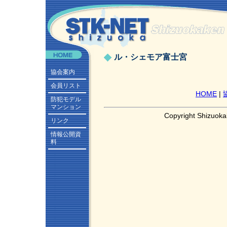
ル・シェモア富士宮
協会案内
会員リスト
HOME
|
防犯モデル
マンション
Copyright Shizuoka
リンク
情報公開資
料