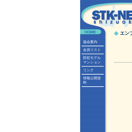
エン
協会案内
会員リスト
防犯モデル
マンション
リンク
情報公開資
料