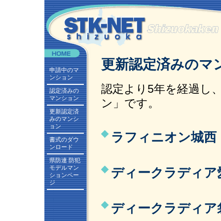
更新認定済みのマ
申請中のマ
ンション
認定より5年を経過し
認定済みの
マンション
ン」です。
更新認定済
みのマンシ
ョン
ラフィニオン城西 
書式のダウ
ンロード
県防連 防犯
モデルマン
ディークラディア愛
ションペー
ジ
ディークラディア袋