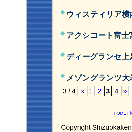
ウィスティリア横内
アクシコート富士宮
ディーグランセ上足
メゾングランツ大岩
3 / 4
«
1
2
3
4
»
HOME
|
Copyright Shizuokaken 