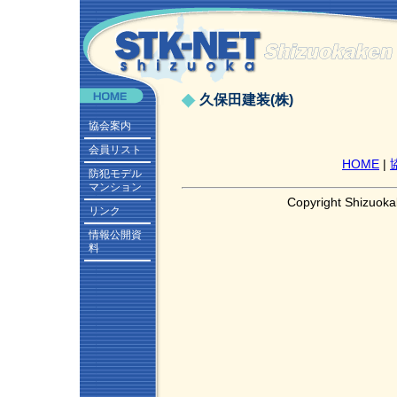
久保田建装(株)
協会案内
会員リスト
HOME
|
防犯モデル
マンション
Copyright Shizuoka
リンク
情報公開資
料