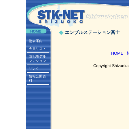
エンブルステーション富士
協会案内
会員リスト
HOME
|
防犯モデル
マンション
Copyright Shizuoka
リンク
情報公開資
料