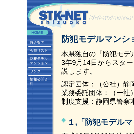
防犯モデルマンシ
協会案内
会員リスト
本県独自の「防犯モデ
防犯モデル
3年9月14日からス
マンション
説します。
リンク
情報公開資
認定団体：（公社）静
料
業務委託団体：（一社
制度支援：静岡県警察
１,「防犯モデル